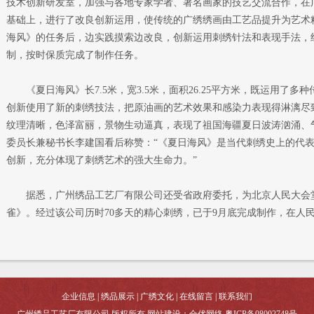
技术创新研发室，加强与各地专家学者、著名画家的技艺交流合作，
在
基础上，进行了改良创新运用，使传统的广绣绣画由工艺品提升为艺术
海风》的任务后，边实践摸索边改良，创新运用刺绣针法和表现手法，组
制，按时保质完成了制作任务。
《夏日海风》长7.5米，宽3.5米，面积26.25平方米，既运用了多
创新使用了新的刺绣技法，把原油画的艺术效果和感染力表现得淋漓尽
纹理清晰，色泽富丽，景物生动逼真，表现了祖国海疆夏日波涛汹涌、
委员长兼秘书长李建国看后称赞：“《夏日海风》是当代刺绣史上的代
创新，充分体现了刺绣艺术的强大生命力。”
据悉，广州绣品工艺厂有限公司还受省政府委托，为北京人民大会堂
雀》。经过该公司历时70多天的精心刺绣，已于9月底完
成制作，在人
企业信息
|
绣品展示
|
广绣文化
|
在线留言
|
联系我们