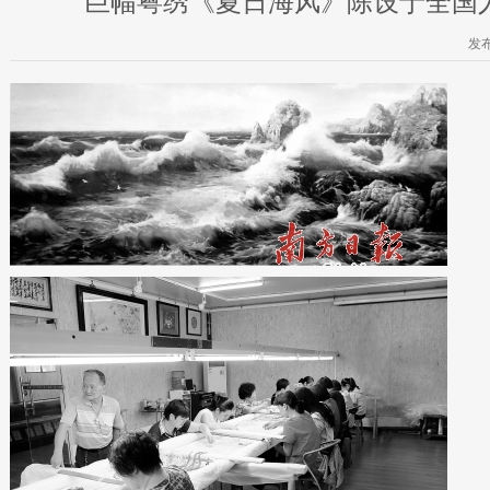
巨幅粤绣《夏日海风》陈设于全国
发布