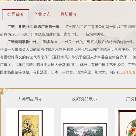
公司简介
企业动态
最新推介
广绣、粤绣,手工刺绣广州第一家。
广州绣品工艺厂有限公司是一间以广绣绣画
前身为1955年5月广州刺绣业组建的第一家合作社——新滘刺绣社。
广绣绣画享誉中外。
50多年来，一代又一代的广绣艺人以广绣特有的传统针法
作出一大批脍灸人口的富有传统艺术特色和鲜明时代气息的广绣绣画，享誉中外。其
有里程碑意义的传世代表之作”《夏日海风》陈设于全国人大常委会全体会议厅，《
广东厅，《澳门晨曦》陈设于人民大会堂澳门厅。此外，有被中国工艺美术馆、广东
国家档案馆等收藏。有赴法国、日本、菲律宾、澳大利亚、加拿大、匈牙利....
[详细介
大师绣品展示
收藏绣品展示
广绣